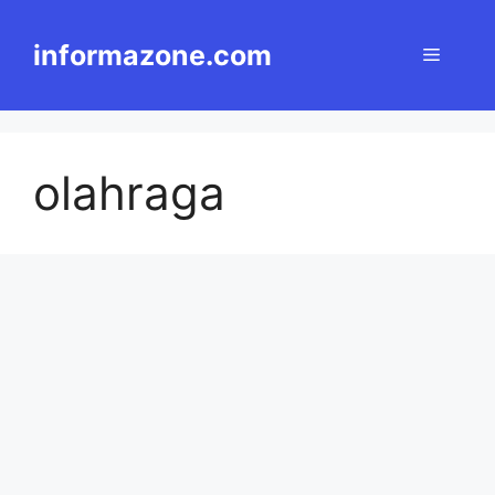
Langsung
ke
informazone.com
Menu
isi
olahraga