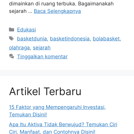
dimainkan di ruang terbuka. Bagaimanakah
sejarah …
Baca Selengkapnya
Kategori
Edukasi
Tag
basketdunia
,
basketindonesia
,
bolabasket
,
olahraga
,
sejarah
Tinggalkan komentar
Artikel Terbaru
15 Faktor yang Mempengaruhi Investasi,
Temukan Disini!
Apa Itu Aktiva Tidak Berwujud? Temukan Ciri
Ciri, Manfaat, dan Contohnya Disini!