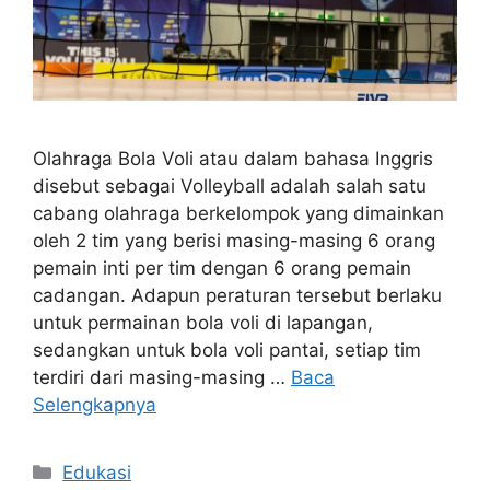
Olahraga Bola Voli atau dalam bahasa Inggris
disebut sebagai Volleyball adalah salah satu
cabang olahraga berkelompok yang dimainkan
oleh 2 tim yang berisi masing-masing 6 orang
pemain inti per tim dengan 6 orang pemain
cadangan. Adapun peraturan tersebut berlaku
untuk permainan bola voli di lapangan,
sedangkan untuk bola voli pantai, setiap tim
terdiri dari masing-masing …
Baca
Selengkapnya
Kategori
Edukasi