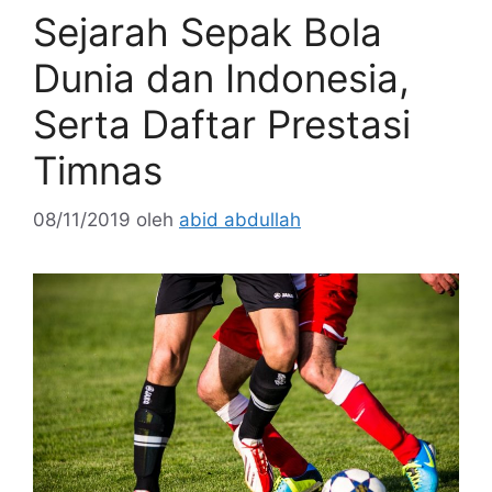
Sejarah Sepak Bola
Dunia dan Indonesia,
Serta Daftar Prestasi
Timnas
08/11/2019
oleh
abid abdullah