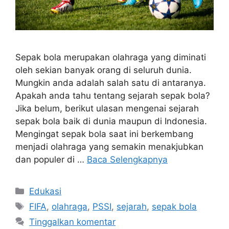
Sepak bola merupakan olahraga yang diminati
oleh sekian banyak orang di seluruh dunia.
Mungkin anda adalah salah satu di antaranya.
Apakah anda tahu tentang sejarah sepak bola?
Jika belum, berikut ulasan mengenai sejarah
sepak bola baik di dunia maupun di Indonesia.
Mengingat sepak bola saat ini berkembang
menjadi olahraga yang semakin menakjubkan
dan populer di …
Baca Selengkapnya
Kategori
Edukasi
Tag
FIFA
,
olahraga
,
PSSI
,
sejarah
,
sepak bola
Tinggalkan komentar