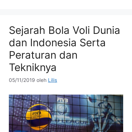
Sejarah Bola Voli Dunia
dan Indonesia Serta
Peraturan dan
Tekniknya
05/11/2019
oleh
Lilis