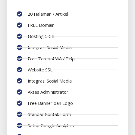
20 Halaman / Artikel
FREE Domain
Hosting 5 GB
Integrasi Sosial Media
Free Tombol WA / Telp
Website SSL
Integrasi Sosial Media
Akses Administrator
Free Banner dan Logo
Standar Kontak Form
Setup Google Analytics