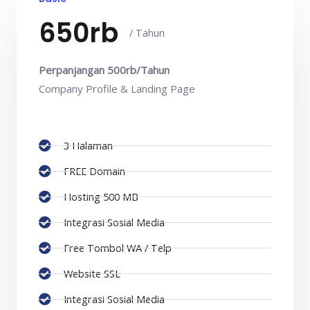
650rb
/ Tahun
Perpanjangan 500rb/Tahun
Company Profile & Landing Page
3 Halaman
FREE Domain
Hosting 500 MB
Integrasi Sosial Media
Free Tombol WA / Telp
Website SSL
Integrasi Sosial Media