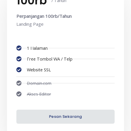
100rb
/ Tahun
Perpanjangan 100rb/Tahun
Landing Page
1 Halaman
Free Tombol WA / Telp
Website SSL​
Domain.com
Akses Editor
Pesan Sekarang