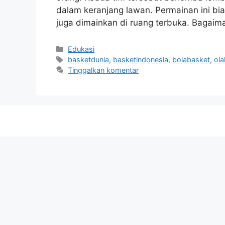
dalam keranjang lawan. Permainan ini bia
juga dimainkan di ruang terbuka. Bagai
Kategori
Edukasi
Tag
basketdunia
,
basketindonesia
,
bolabasket
,
ol
Tinggalkan komentar