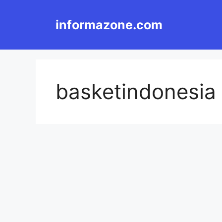
Langsung
ke
informazone.com
isi
basketindonesia