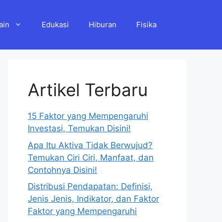
ain
Edukasi
Hiburan
Fisika
Artikel Terbaru
15 Faktor yang Mempengaruhi
Investasi, Temukan Disini!
Apa Itu Aktiva Tidak Berwujud?
Temukan Ciri Ciri, Manfaat, dan
Contohnya Disini!
Distribusi Pendapatan: Definisi,
Jenis Jenis, Indikator, dan Faktor
Faktor yang Mempengaruhi