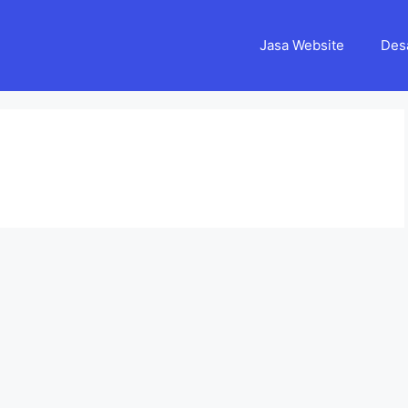
Jasa Website
Des