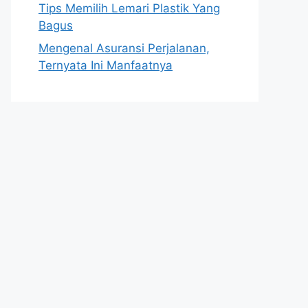
Tips Memilih Lemari Plastik Yang
Bagus
Mengenal Asuransi Perjalanan,
Ternyata Ini Manfaatnya