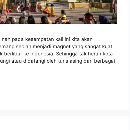
nah pada kesempatan kali ini kita akan
memang seolah menjadi magnet yang sangat kuat
 berlibur ke Indonesia. Sehingga tak heran kota
jungi atau didatangi oleh turis asing dari berbagai