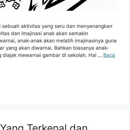
ebuah aktivitas yang seru dan menyenangkan
vitas dan imajinasi anak akan semakin
arnai, anak-anak akan melatih imajinasinya guna
r yang akan diwarnai. Bahkan biasanya anak-
g diajak mewarnai gambar di sekolah. Hal …
Baca
 Yang Terkenal dan