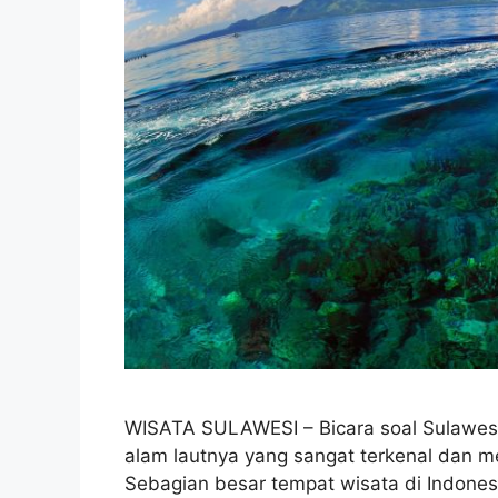
WISATA SULAWESI – Bicara soal Sulawes
alam lautnya yang sangat terkenal dan m
Sebagian besar tempat wisata di Indones