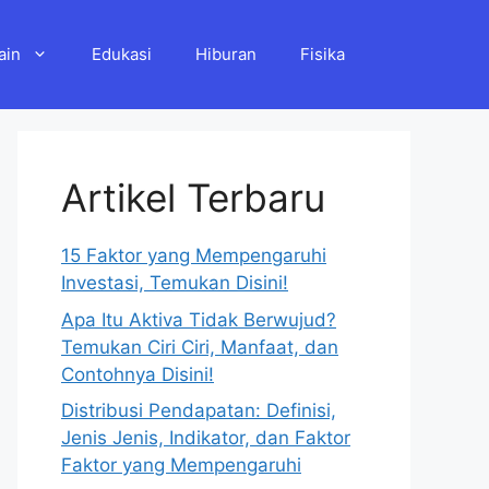
ain
Edukasi
Hiburan
Fisika
Artikel Terbaru
15 Faktor yang Mempengaruhi
Investasi, Temukan Disini!
Apa Itu Aktiva Tidak Berwujud?
Temukan Ciri Ciri, Manfaat, dan
Contohnya Disini!
Distribusi Pendapatan: Definisi,
Jenis Jenis, Indikator, dan Faktor
Faktor yang Mempengaruhi