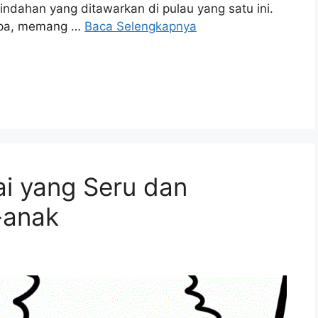
indahan yang ditawarkan di pulau yang satu ini.
lapa, memang …
Baca Selengkapnya
i yang Seru dan
-anak