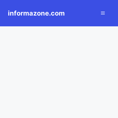
Langsung
ke
informazone.com
Menu
isi