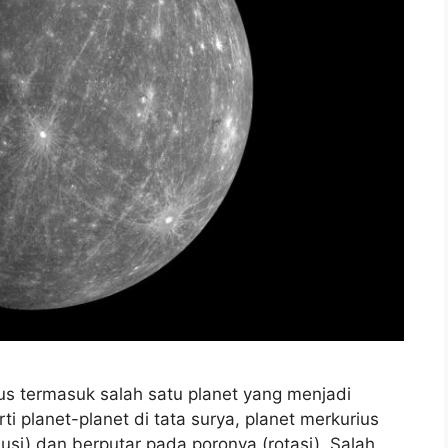
rius termasuk salah satu planet yang menjadi
ti planet-planet di tata surya, planet merkurius
lusi) dan berputar pada poronya (rotasi). Salah