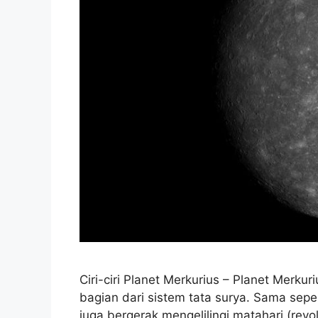
Ciri-ciri Planet Merkurius – Planet Merku
bagian dari sistem tata surya. Sama seper
juga bergerak mengelilingi matahari (revo