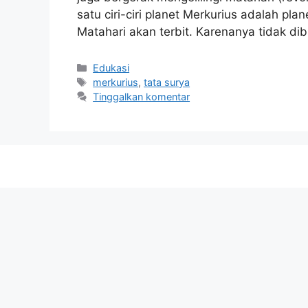
satu ciri-ciri planet Merkurius adalah plan
Matahari akan terbit. Karenanya tidak d
Kategori
Edukasi
Tag
merkurius
,
tata surya
Tinggalkan komentar