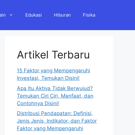
ain
Edukasi
Hiburan
Fisika
Artikel Terbaru
15 Faktor yang Mempengaruhi
Investasi, Temukan Disini!
Apa Itu Aktiva Tidak Berwujud?
Temukan Ciri Ciri, Manfaat, dan
Contohnya Disini!
Distribusi Pendapatan: Definisi,
Jenis Jenis, Indikator, dan Faktor
Faktor yang Mempengaruhi