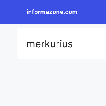
Langsung
ke
informazone.com
isi
merkurius