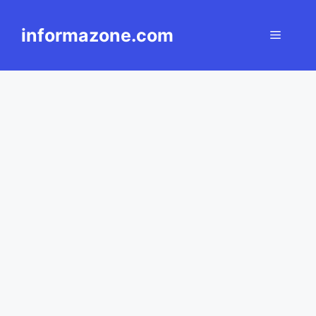
Langsung
ke
informazone.com
Menu
isi