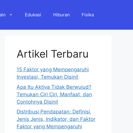
ain
Edukasi
Hiburan
Fisika
Artikel Terbaru
15 Faktor yang Mempengaruhi
Investasi, Temukan Disini!
Apa Itu Aktiva Tidak Berwujud?
Temukan Ciri Ciri, Manfaat, dan
Contohnya Disini!
Distribusi Pendapatan: Definisi,
Jenis Jenis, Indikator, dan Faktor
Faktor yang Mempengaruhi