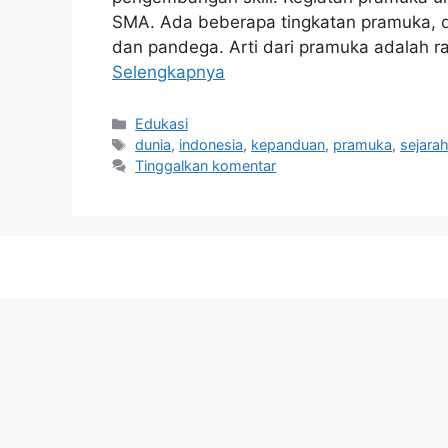
SMA. Ada beberapa tingkatan pramuka, di
dan pandega. Arti dari pramuka adalah 
Selengkapnya
Kategori
Edukasi
Tag
dunia
,
indonesia
,
kepanduan
,
pramuka
,
sejara
Tinggalkan komentar