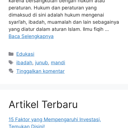
karena bersangkutan dengan hukum atau
peraturan. Hukum dan peraturan yang
dimaksud di sini adalah hukum mengenai
syari’ah, ibadah, muamalah dan lain sebagainya
yang diatur dalam aturan Islam. Ilmu fiqih …
Baca Selengkapnya
Kategori
Edukasi
Tag
ibadah
,
junub
,
mandi
Tinggalkan komentar
Artikel Terbaru
15 Faktor yang Mempengaruhi Investasi,
Temukan Disini!