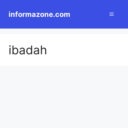
Langsung
ke
informazone.com
Menu
isi
ibadah