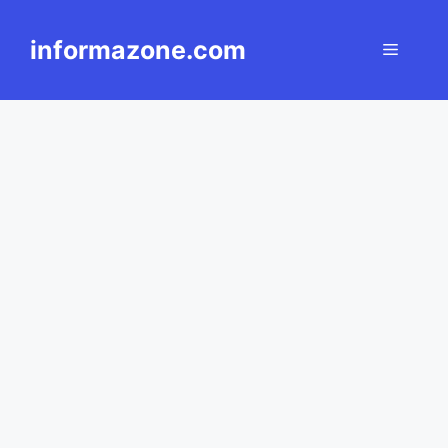
Langsung
ke
informazone.com
Menu
isi