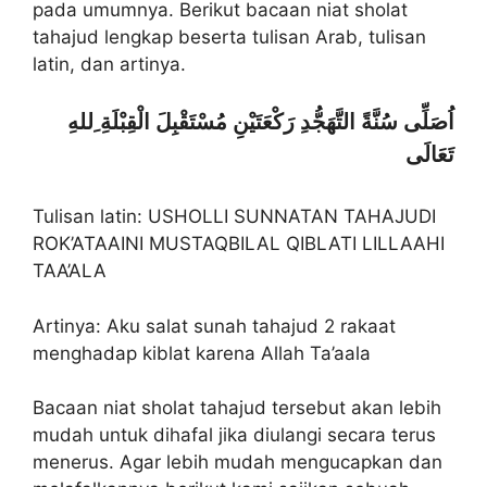
pada umumnya. Berikut bacaan niat sholat
tahajud lengkap beserta tulisan Arab, tulisan
latin, dan artinya.
اُصَلِّى سُنَّةً التَّهَجُّدِ رَكْعَتَيْنِ مُسْتَقْبِلَ الْقِبْلَةِ ِللهِ
تَعَالَى
Tulisan latin: USHOLLI SUNNATAN TAHAJUDI
ROK’ATAAINI MUSTAQBILAL QIBLATI LILLAAHI
TAA’ALA
Artinya: Aku salat sunah tahajud 2 rakaat
menghadap kiblat karena Allah Ta’aala
Bacaan niat sholat tahajud tersebut akan lebih
mudah untuk dihafal jika diulangi secara terus
menerus. Agar lebih mudah mengucapkan dan