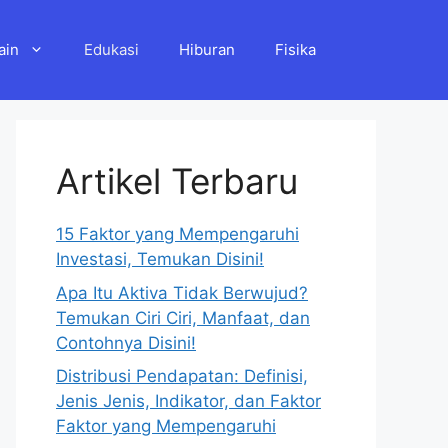
ain
Edukasi
Hiburan
Fisika
Artikel Terbaru
15 Faktor yang Mempengaruhi
Investasi, Temukan Disini!
Apa Itu Aktiva Tidak Berwujud?
Temukan Ciri Ciri, Manfaat, dan
Contohnya Disini!
Distribusi Pendapatan: Definisi,
Jenis Jenis, Indikator, dan Faktor
Faktor yang Mempengaruhi