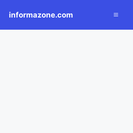
Langsung
ke
informazone.com
Menu
isi